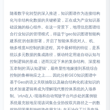
随着数字化转型的深入推进，知识图谱作为连接结构
化与非结构化数据的关键桥梁，正在成为产业知识基
础设施的核心组件。在这一背景下，地理信息图谱结
合行业知识的管理模式，得益于‘geo知识图谱智能构
建系统’的创新部署，开启了智能体系统对人、机、
物多维度AI控制的新进程。其中最鲜明的特征，是系
统以多元数据的集成路径，驱动特定用途自动认知与
控制逻辑的形成；进而沉淀下来的复杂结构、深度相
互牵制的‘高认知逻辑’，最终显性地嫁接到系统综合
控制的鲁棒响应之上…… 因此分析GEO知识图谱中
基于Geo的语义关联抽取以及融合结构化机读知识的
技术加速逻辑将成为理解现代整控体系统的入场券
制。\n\n在人-现场和自动驾驶平台均步处的案例较
系统最充较地呈现该词集合业协按双共路径之一的数
据协同因果影响链路作用方法: 在石油化工以及电场